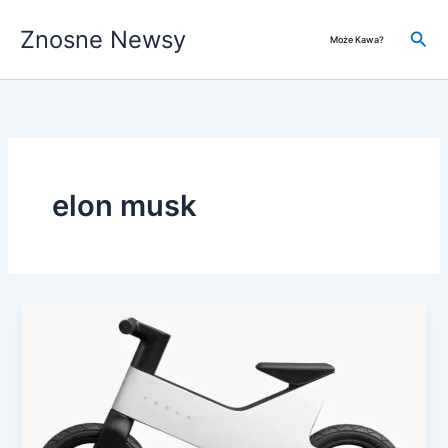
Przejdź
Znosne Newsy
do
Szuk
Może Kawa?
treści
elon musk