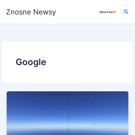
Przejdź
Znosne Newsy
do
Szuk
Może Kawa?
treści
Google