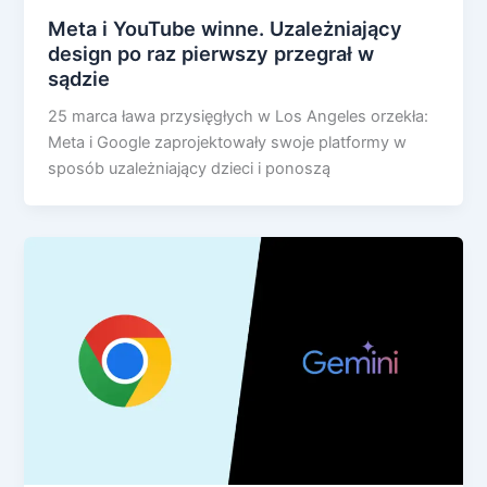
Meta i YouTube winne. Uzależniający
design po raz pierwszy przegrał w
sądzie
25 marca ława przysięgłych w Los Angeles orzekła:
Meta i Google zaprojektowały swoje platformy w
sposób uzależniający dzieci i ponoszą