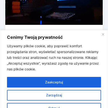
STRIDE: projekt z frustracji, zawiasów
Cenimy Twoją prywatność
kuchennych i gry komputerowej
Używamy plików cookie, aby poprawić komfort
Rozmawiamy z Maciejem Srokowskim, twórcą
przeglądania stron, wyświetlać spersonalizowane reklamy
STRIDE 24 Laptop gamingowy obiecuje mobilność,
lub treści oraz analizować ruch na naszej stronie. Klikając
ale kończy podpięty do zasilacza, zewnętrznego
„Akceptuj wszystkie”, wyrażasz zgodę na używanie przez
monitora i pełnego […]
nas plików cookie.
Zaakceptuj
Zarządzaj
Prawa autorskie © 2026 Znosne Newsy | Obsługiwane przez
Motyw Astra WordPress