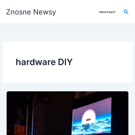
Przejdź
Znosne Newsy
do
Szuk
Może Kawa?
treści
hardware DIY