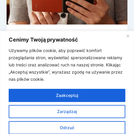
Huawei Pura X Max – pierwszy fold,
Cenimy Twoją prywatność
który nie jest wąski jak pilot – już w
kwietniu (ale w Chinach)
Używamy plików cookie, aby poprawić komfort
przeglądania stron, wyświetlać spersonalizowane reklamy
Już za chwilę, bo 20 kwietnia, Huawei zaprezentuje
lub treści oraz analizować ruch na naszej stronie. Klikając
w Chinach swoje nowości smartfonowe. Wśród
„Akceptuj wszystkie”, wyrażasz zgodę na używanie przez
nich będzie składany model – Huawei […]
nas plików cookie.
Zaakceptuj
Zarządzaj
Prawa autorskie © 2026 Znosne Newsy | Obsługiwane przez
Motyw Astra WordPress
Odrzuć