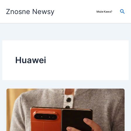
Przejdź
Znosne Newsy
do
Szuk
Może Kawa?
treści
Huawei