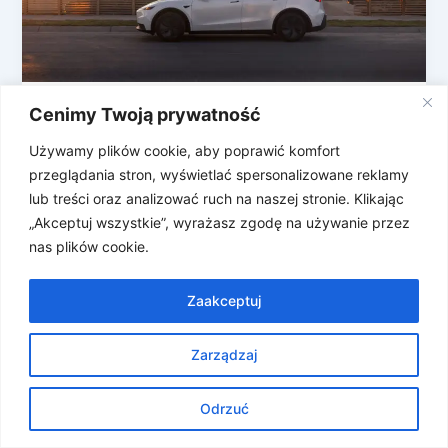
Cenimy Twoją prywatność
Zapłać Muskowi na Walentynki
Gdybym pokusiła się o zrobienie sondy ulicznej i
Używamy plików cookie, aby poprawić komfort
zapytała paru przechodniów o pierwsze skojarzenia
przeglądania stron, wyświetlać spersonalizowane reklamy
z marką Tesla, strzelam, że otrzymałabym […]
lub treści oraz analizować ruch na naszej stronie. Klikając
„Akceptuj wszystkie”, wyrażasz zgodę na używanie przez
nas plików cookie.
Zaakceptuj
Zarządzaj
Prawa autorskie © 2026 Znosne Newsy | Obsługiwane przez
Motyw Astra WordPress
Odrzuć