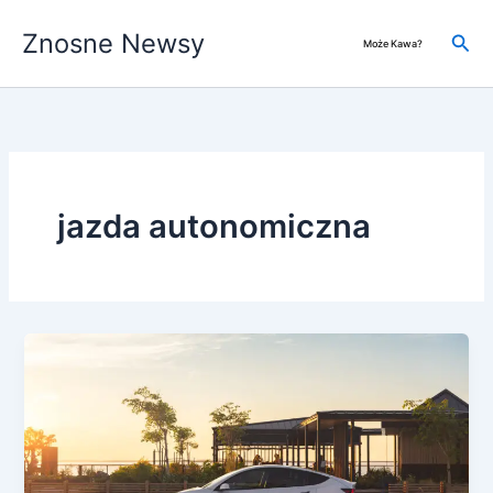
Przejdź
Znosne Newsy
do
Szuk
Może Kawa?
treści
jazda autonomiczna