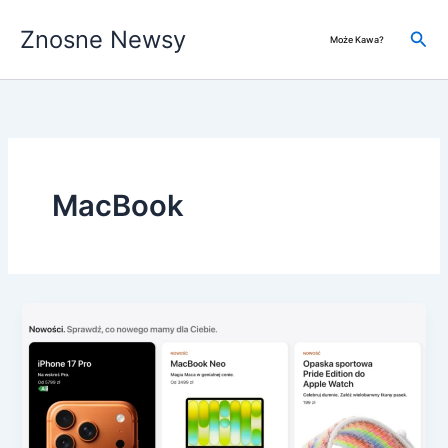
Przejdź
Znosne Newsy
do
Szuk
Może Kawa?
treści
MacBook