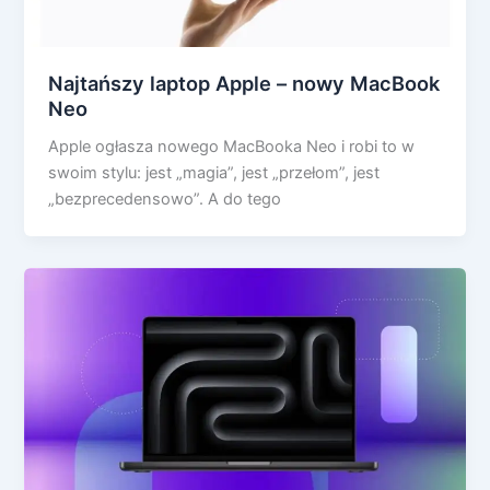
Najtańszy laptop Apple – nowy MacBook
Neo
Apple ogłasza nowego MacBooka Neo i robi to w
swoim stylu: jest „magia”, jest „przełom”, jest
„bezprecedensowo”. A do tego