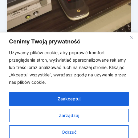
Cenimy Twoją prywatność
Callback 8020 – retro telefon z klapką i
antenką
Używamy plików cookie, aby poprawić komfort
przeglądania stron, wyświetlać spersonalizowane reklamy
Less scroll, more soul – czyli mniej scrollowania, a
lub treści oraz analizować ruch na naszej stronie. Klikając
więcej duszy. Tak swój nowy retro telefon reklamuje
„Akceptuj wszystkie”, wyrażasz zgodę na używanie przez
firma Commodore. Podczas […]
nas plików cookie.
Zaakceptuj
Zarządzaj
Prawa autorskie © 2026 Znosne Newsy | Obsługiwane przez
Motyw Astra WordPress
Odrzuć