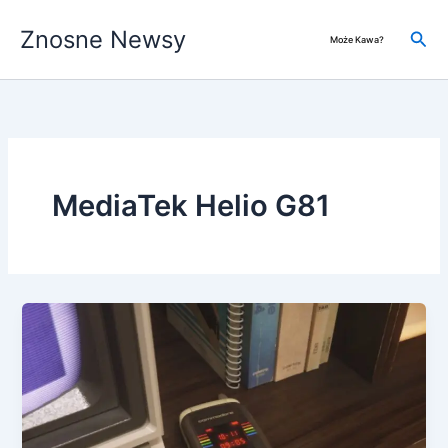
Przejdź
Znosne Newsy
do
Szuk
Może Kawa?
treści
MediaTek Helio G81