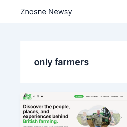
Przejdź
Znosne Newsy
do
treści
only farmers