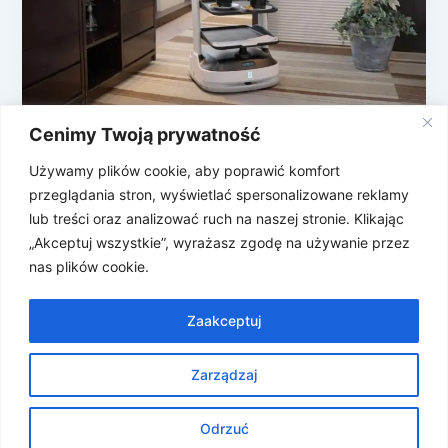
Cenimy Twoją prywatność
Zameldowanie u robota. Zapowiedź
robo-hotelu w Chinach
Używamy plików cookie, aby poprawić komfort
przeglądania stron, wyświetlać spersonalizowane reklamy
W ostatnich dniach wokół hotelarstwa jest głośno i
lub treści oraz analizować ruch na naszej stronie. Klikając
gorąco. Jeśli nie spodobało Wam się na przykład w
„Akceptuj wszystkie”, wyrażasz zgodę na używanie przez
Pobierowie, czy w […]
nas plików cookie.
Zaakceptuj
Zarządzaj
Prawa autorskie © 2026 Znosne Newsy | Obsługiwane przez
Motyw Astra WordPress
Odrzuć