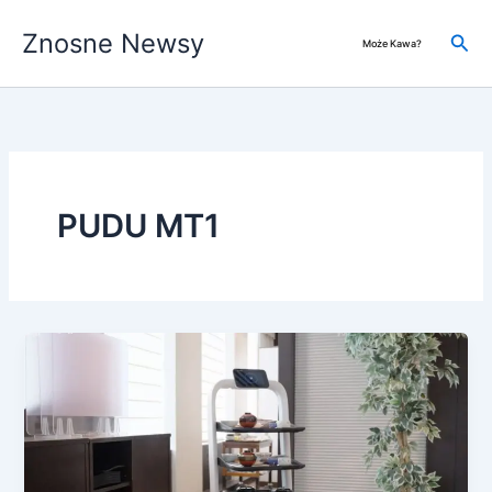
Przejdź
Znosne Newsy
do
Szuk
Może Kawa?
treści
PUDU MT1