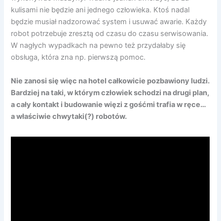
kulisami nie będzie ani jednego człowieka. Ktoś nadal
będzie musiał nadzorować system i usuwać awarie. Każdy
robot potrzebuje zresztą od czasu do czasu serwisowania.
W nagłych wypadkach na pewno też przydałaby się
obsługa, która zna np. pierwszą pomoc.
Nie zanosi się więc na hotel całkowicie pozbawiony ludzi.
Bardziej na taki, w którym człowiek schodzi na drugi plan,
a cały kontakt i budowanie więzi z gośćmi trafia w ręce…
a właściwie chwytaki(?) robotów.