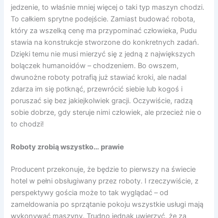
jedzenie, to właśnie mniej więcej o taki typ maszyn chodzi.
To całkiem sprytne podejście. Zamiast budować robota,
który za wszelką cenę ma przypominać człowieka, Pudu
stawia na konstrukcje stworzone do konkretnych zadań.
Dzięki temu nie musi mierzyć się z jedną z największych
bolączek humanoidów – chodzeniem. Bo owszem,
dwunożne roboty potrafią już stawiać kroki, ale nadal
zdarza im się potknąć, przewrócić siebie lub kogoś i
poruszać się bez jakiejkolwiek gracji. Oczywiście, radzą
sobie dobrze, gdy steruje nimi człowiek, ale przecież nie o
to chodzi!
Roboty zrobią wszystko… prawie
Producent przekonuje, że będzie to pierwszy na świecie
hotel w pełni obsługiwany przez roboty. I rzeczywiście, z
perspektywy gościa może to tak wyglądać – od
zameldowania po sprzątanie pokoju wszystkie usługi mają
wykonywać maszyny. Trudno jednak uwierzyć, że za