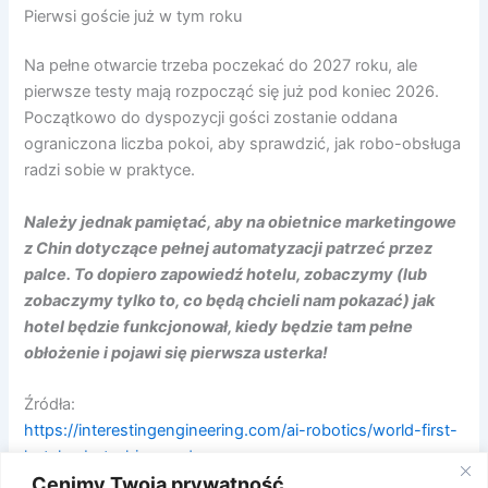
Pierwsi goście już w tym roku
Na pełne otwarcie trzeba poczekać do 2027 roku, ale
pierwsze testy mają rozpocząć się już pod koniec 2026.
Początkowo do dyspozycji gości zostanie oddana
ograniczona liczba pokoi, aby sprawdzić, jak robo-obsługa
radzi sobie w praktyce.
Należy jednak pamiętać, aby na obietnice marketingowe
z Chin dotyczące pełnej automatyzacji patrzeć przez
palce. To dopiero zapowiedź hotelu, zobaczymy (lub
zobaczymy tylko to, co będą chcieli nam pokazać) jak
hotel będzie funkcjonował, kiedy będzie tam pełne
obłożenie i pojawi się pierwsza usterka!
Źródła:
https://interestingengineering.com/ai-robotics/world-first-
hotel-robot-china-pudu
Cenimy Twoją prywatność
https://www.pudurobotics.com/en/news/pudu-robotics-