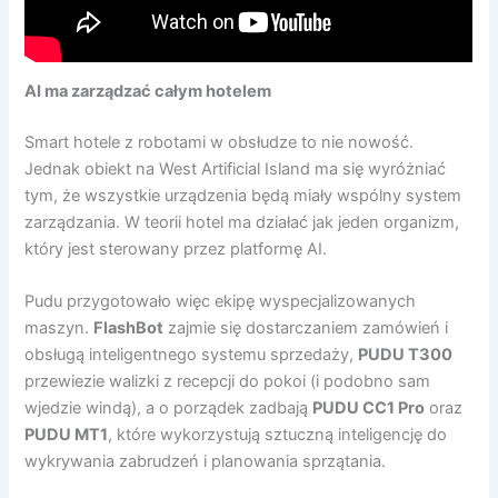
AI ma zarządzać całym hotelem
Smart hotele z robotami w obsłudze to nie nowość.
Jednak obiekt na West Artificial Island ma się wyróżniać
tym, że wszystkie urządzenia będą miały wspólny system
zarządzania. W teorii hotel ma działać jak jeden organizm,
który jest sterowany przez platformę AI.
Pudu przygotowało więc ekipę wyspecjalizowanych
maszyn.
FlashBot
zajmie się dostarczaniem zamówień i
obsługą inteligentnego systemu sprzedaży,
PUDU T300
przewiezie walizki z recepcji do pokoi (i podobno sam
wjedzie windą), a o porządek zadbają
PUDU CC1 Pro
oraz
PUDU MT1
, które wykorzystują sztuczną inteligencję do
wykrywania zabrudzeń i planowania sprzątania.