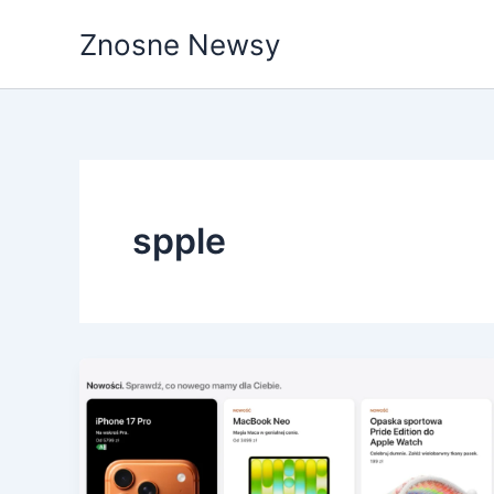
Przejdź
Znosne Newsy
do
treści
spple