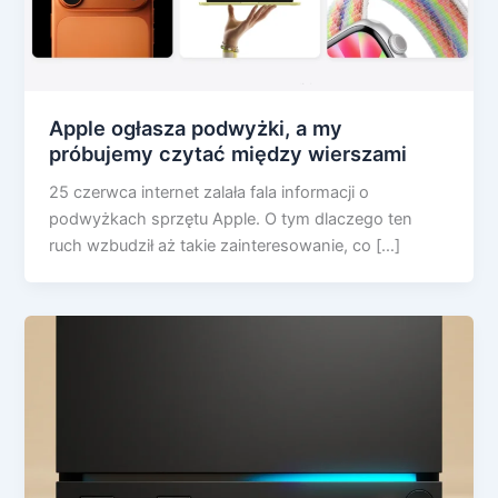
Apple ogłasza podwyżki, a my
próbujemy czytać między wierszami
25 czerwca internet zalała fala informacji o
podwyżkach sprzętu Apple. O tym dlaczego ten
ruch wzbudził aż takie zainteresowanie, co […]