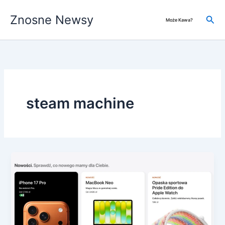
Przejdź
Znosne Newsy
do
Szuk
Może Kawa?
treści
steam machine