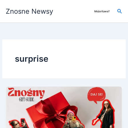
Przejdź
Znosne Newsy
do
Szuk
Może Kawa?
treści
surprise