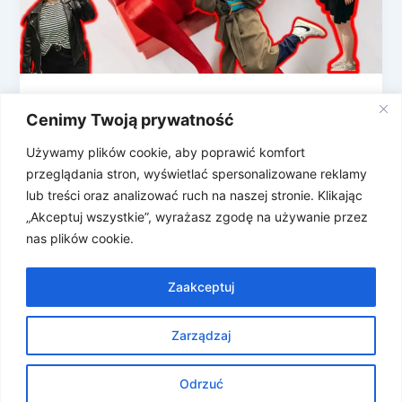
Dzień Dziecka dla dorosłych – gift guide
Cenimy Twoją prywatność
(niekoniecznie technologiczny)
Używamy plików cookie, aby poprawić komfort
Zdaniem redakcji wszyscy powinniśmy świętować
przeglądania stron, wyświetlać spersonalizowane reklamy
Dzień Dziecka, bo dlaczego nie. Dlatego
lub treści oraz analizować ruch na naszej stronie. Klikając
przygotowaliśmy dzieciowy poradnik zakupowy, ale
„Akceptuj wszystkie”, wyrażasz zgodę na używanie przez
nie dla Waszego dziecka, […]
nas plików cookie.
Zaakceptuj
Zarządzaj
Prawa autorskie © 2026 Znosne Newsy | Obsługiwane przez
Motyw Astra WordPress
Odrzuć