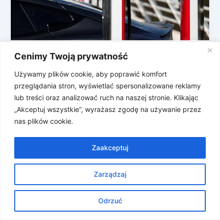
Cenimy Twoją prywatność
Tesla nie chce już bójek pod
ładowarkami
Używamy plików cookie, aby poprawić komfort
Coraz więcej elektryków na drogach to nie tylko
przeglądania stron, wyświetlać spersonalizowane reklamy
dobra wiadomość dla środowiska i fanów
lub treści oraz analizować ruch na naszej stronie. Klikając
motoryzacji, ale też… rosnące kolejki przy […]
„Akceptuj wszystkie”, wyrażasz zgodę na używanie przez
nas plików cookie.
Zaakceptuj
Zarządzaj
Prawa autorskie © 2026 Znosne Newsy | Obsługiwane przez
Motyw Astra WordPress
Odrzuć