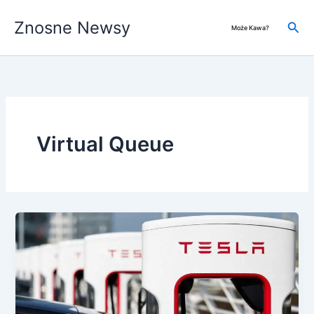
Przejdź
Znosne Newsy
do
Szuk
Może Kawa?
treści
Virtual Queue