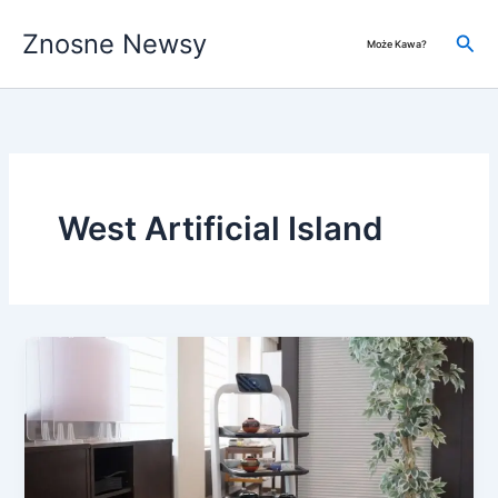
Przejdź
Znosne Newsy
do
Szuk
Może Kawa?
treści
West Artificial Island