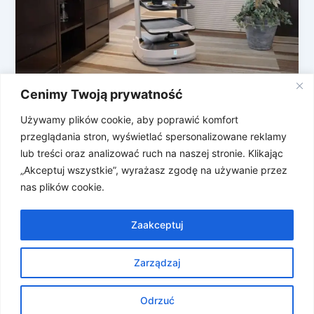
Cenimy Twoją prywatność
Zameldowanie u robota. Zapowiedź
robo-hotelu w Chinach
Używamy plików cookie, aby poprawić komfort
przeglądania stron, wyświetlać spersonalizowane reklamy
W ostatnich dniach wokół hotelarstwa jest głośno i
lub treści oraz analizować ruch na naszej stronie. Klikając
gorąco. Jeśli nie spodobało Wam się na przykład w
„Akceptuj wszystkie”, wyrażasz zgodę na używanie przez
Pobierowie, czy w […]
nas plików cookie.
Zaakceptuj
Zarządzaj
Prawa autorskie © 2026 Znosne Newsy | Obsługiwane przez
Motyw Astra WordPress
Odrzuć