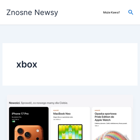
Przejdź
Znosne Newsy
do
Szuk
Może Kawa?
treści
xbox