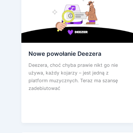
Nowe powołanie Deezera
Deezera, choć chyba prawie nikt go nie
używa, każdy kojarzy – jest jedną z
platform muzycznych. Teraz ma szansę
zadebiutować