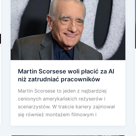
Martin Scorsese woli płacić za AI
niż zatrudniać pracowników
Martin Scorsese to jeden z najbardziej
cenionych amerykańskich reżyserów i
scenarzystów. W trakcie kariery zajmował
się również montażem filmowym i