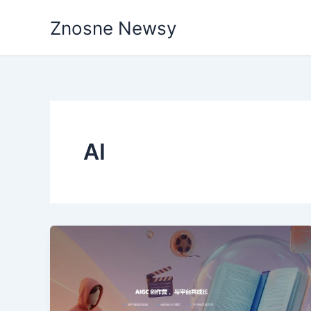
Przejdź
Znosne Newsy
do
treści
AI