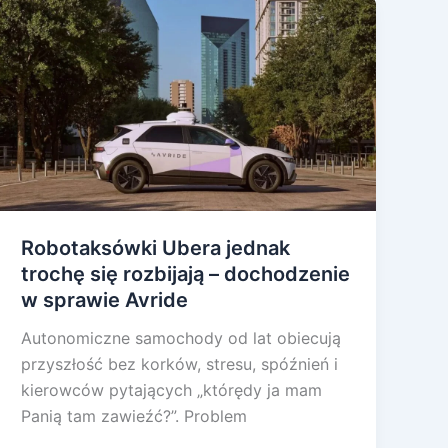
Robotaksówki Ubera jednak
trochę się rozbijają – dochodzenie
w sprawie Avride
Autonomiczne samochody od lat obiecują
przyszłość bez korków, stresu, spóźnień i
kierowców pytających „którędy ja mam
Panią tam zawieźć?”. Problem